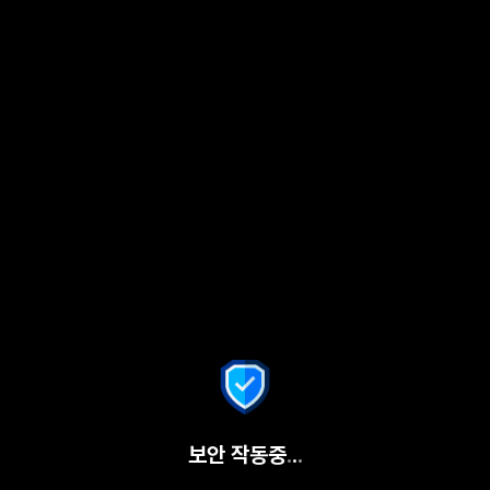
보안 작동중
.
.
.