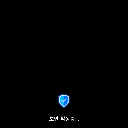
보안 작동중
.
.
.