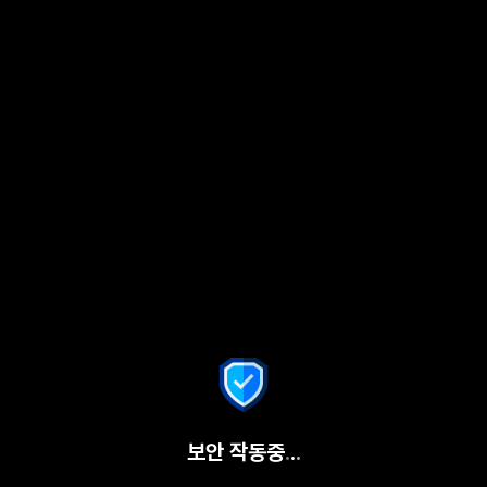
보안 작동중
.
.
.