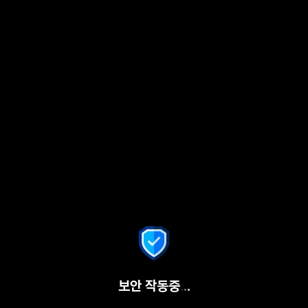
보안 작동중
.
.
.