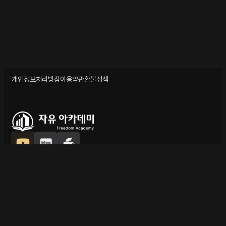
개인정보처리방침
이용약관
환불정책
자유아카데미 주식회사 | 대표이사: 김도형 | 개인정보관리책임자: 홍성환 | 사업자
등록번호: 387-81-03539 | 원격평생교육원 인가번호: 제 174호
통신판매업신고번호: 제2025-인천연수구-3069 | 주소: 인천광역시 연수구 인천
타워대로 323, A동 1516호 (송도동, 송도 센트로드)
E-MAIL: cs@freedomscv.com | 전화번호: 1899-1079